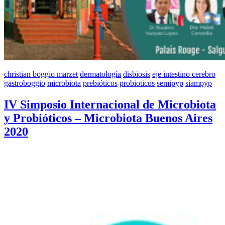
christian boggio marzet
dermatología
disbiosis
eje intestino cerebro
gastroboggio
microbiota
prebióticos
probioticos
semipyp
siampyp
IV Simposio Internacional de Microbiota
y Probióticos – Microbiota Buenos Aires
2020